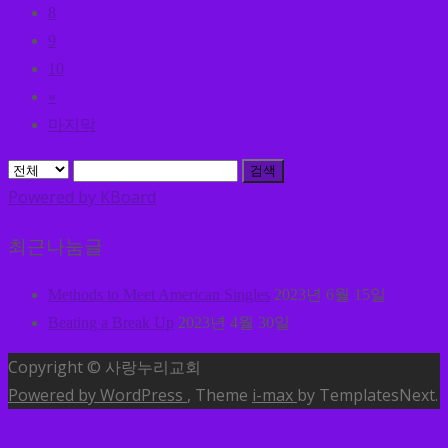
8
9
10
»
마지막
검색
Powered by KBoard
최근나눔글
Methods to Meet American Singles
2023년 6월 15일
Beating a Break Up
2023년 4월 30일
Copyright © 사랑누리교회
Powered by WordPress
, Theme
i-max
by TemplatesNext.