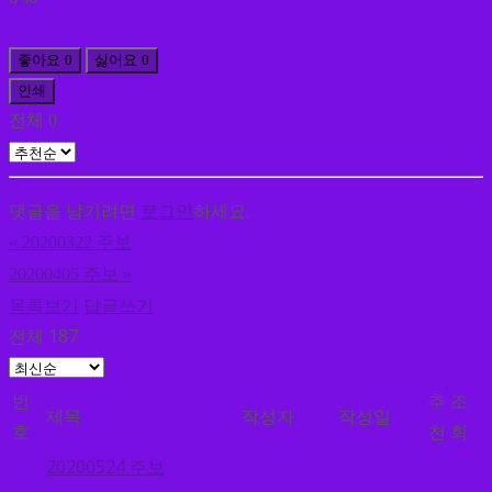
좋아요
0
싫어요
0
인쇄
전체
0
댓글을 남기려면
로그인
하세요.
«
20200322 주보
20200405 주보
»
목록보기
답글쓰기
전체 187
번
추
조
제목
작성자
작성일
호
천
회
20200524 주보