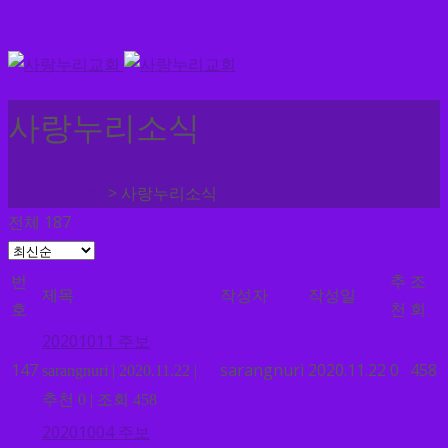
사랑누리소식
>
사랑누리교회
사랑누리소식
전체 187
번
추
조
제목
작성자
작성일
호
천
회
20201011 주보
147
sarangnuri
2020.11.22
0
458
sarangnuri
|
2020.11.22
|
추천 0
|
조회 458
20201004 주보