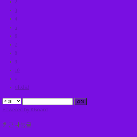
2
3
4
5
6
7
8
9
10
»
마지막
검색
Powered by KBoard
최근나눔글