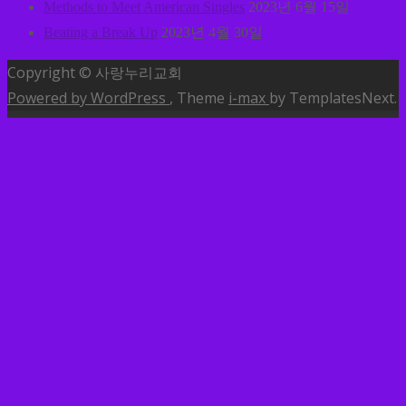
Methods to Meet American Singles
2023년 6월 15일
Beating a Break Up
2023년 4월 30일
Copyright © 사랑누리교회
Powered by WordPress
, Theme
i-max
by TemplatesNext.
MENU
소개
교회안내
교역자소개
예배안내
찾아오시는길
나눔글
사랑누리소식
사랑누리방송
말씀