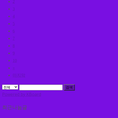
2
3
4
5
6
7
8
9
10
»
마지막
검색
Powered by KBoard
최근나눔글