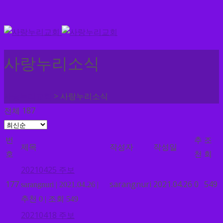
사랑누리소식
>
사랑누리교회
사랑누리소식
전체 187
번
추
조
제목
작성자
작성일
호
천
회
20210425 주보
177
sarangnuri
2021.04.26
0
549
sarangnuri
|
2021.04.26
|
추천 0
|
조회 549
20210418 주보