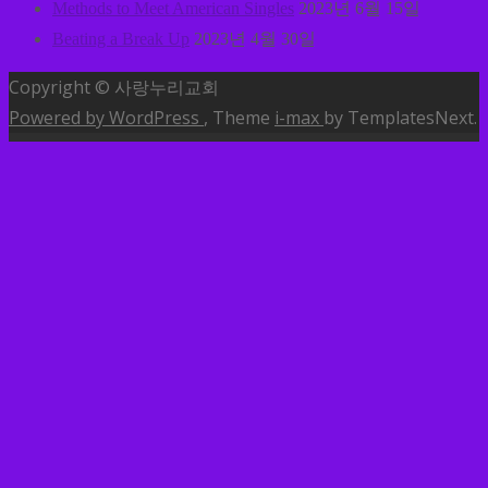
Methods to Meet American Singles
2023년 6월 15일
Beating a Break Up
2023년 4월 30일
Copyright © 사랑누리교회
Powered by WordPress
, Theme
i-max
by TemplatesNext.
MENU
소개
교회안내
교역자소개
예배안내
찾아오시는길
나눔글
사랑누리소식
사랑누리방송
말씀