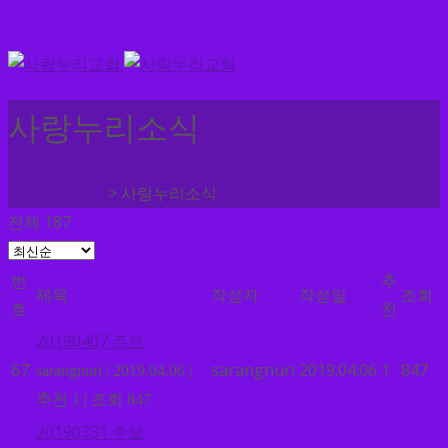
사랑누리소식
>
사랑누리교회
사랑누리소식
전체 187
번
추
제목
작성자
작성일
조회
호
천
20190407 주보
67
sarangnuri
2019.04.06
1
847
sarangnuri
|
2019.04.06
|
추천 1
|
조회 847
20190331 주보