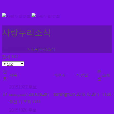
사랑누리소식
>
사랑누리교회
사랑누리소식
전체 187
번
추
제목
작성자
작성일
조회
호
천
20191027 주보
97
sarangnuri
2019.10.29
1
1188
sarangnuri
|
2019.10.29
|
추천 1
|
조회 1188
20191020 주보