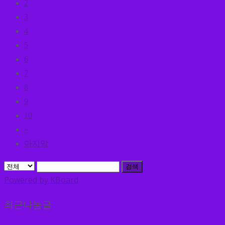
2
3
4
5
6
7
8
9
10
»
마지막
검색
Powered by KBoard
최근나눔글