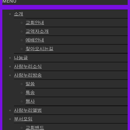
MENU
소개
교회안내
교역자소개
예배안내
찾아오시는길
나눔글
사랑누리소식
사랑누리방송
말씀
특송
행사
사랑누리앨범
부서모임
교회밴드