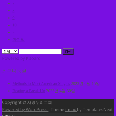
7
8
9
10
»
마지막
검색
Powered by KBoard
최근나눔글
Methods to Meet American Singles
2023년 6월 15일
Beating a Break Up
2023년 4월 30일
Copyright © 사랑누리교회
Powered by WordPress
, Theme
i-max
by TemplatesNext.